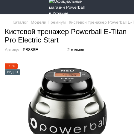
Каталог
Модели Премиум
Кистевой тренажер Powerball E-Tit
Кистевой тренажер Powerball E-Titan
Pro Electric Start
Артикул:
PB888E
2 отзыва
−10%
ВИДЕО