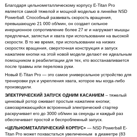
Благодаря цельнометаллическому корпусу E-Titan Pro
является самой тяжелой и мощной моделью в линейке NSD
Powerball. Способный развивать скорость вращения,
превышающую 21 000 об/мин, он создает сильное
инерционное сопротивление более 27 кг и нагружает мышцы
предплечья, запястья и хвата при использовании на высокой
скорости. В то же время, при использовании на низких
скоростях вращения, сверхточная конструкция и запуск
нажатием кнопки на этой новой модели делают ее идеальным
помощником в реабилитации для тех, кто восстанавливается
после травмы или перелома руки.
Новый E-Titan Pro — это самое универсальное устройство для
тренировки рук и укрепления хвата, которое мы когда-либо
производили.
ЭЛЕКТРИЧЕСКИЙ ЗАПУСК ОДНИМ КАСАНИЕМ
– тяжелый
цинковый ротор оживает простым нажатием кнопки;
самозаряжающийся встроенный электрический стартер
раскручивает его до 3000 об/мин за секунды и каждый раз
обеспечивает простой и беспроблемный запуск.
«ЦЕЛЬНОМЕТАЛЛИЧЕСКИЙ КОРПУС»
— NSD Powerball E-
Titan Pro может похвастаться увеличенным в диаметре (83