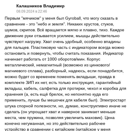
Калашников Владимир
08.09.2024 в 22:46
Первым "мячиком" у меня был Gyroball, что могу сказать в
сравнение - это "небо и земля". Никаких хрустов, стуков,
шумов, скрипов. Всё вращается мягко и плавно, тихо. Каждое
движение руки отзывается усилием, мышцы действительно
чувствуют нагрузку. Хват очень удобный, особенно впадины
для пальцев. Пластиковую часть с индикатором всегда можно
остановить и повернуть, чтобы считать показания. Индикатор
начинает работать от 1000 оборотов/мин. Корпус
металлический, немагнитный (возможно из цинкового/
магниевого сплава), разборный, надеюсь, если понадобится,
можно будет со временем поменять вкладыши, правда в
комплекте ЗИП их нет, есть только инструкция, гарантийный
вкладыш, кабель, салфетка для протирки, чехол и коробка для
хранения (а, есть ещё брелок, но непонятно куда его
применить, лучше бы мешочек для кабеля был). Электростарт
штука спорной полезности, но, думаю, конструктивно иначе не
сделать (он упрощает хват и наверное занимает меньше
места, чем пружина, позволяя увеличить маховик). Цена
конечно негуманная, но это действительно рабочее
устройство в сравнении с китайским (китайское у меня