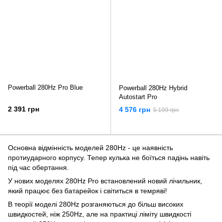
Powerball 280Hz Pro Blue
Powerball 280Hz Hybrid
Autostart Pro
2 391 грн
4 576 грн
5 199 грн
Основна відмінність моделей 280Hz - це наявність
протиударного корпусу. Тепер кулька не боїться падінь навіть
під час обертання.
У нових моделях 280Hz Pro встановлений новий лічильник,
який працює без батарейок і світиться в темряві!
В теорії моделі 280Hz розганяються до більш високих
швидкостей, ніж 250Hz, але на практиці ліміту швидкості