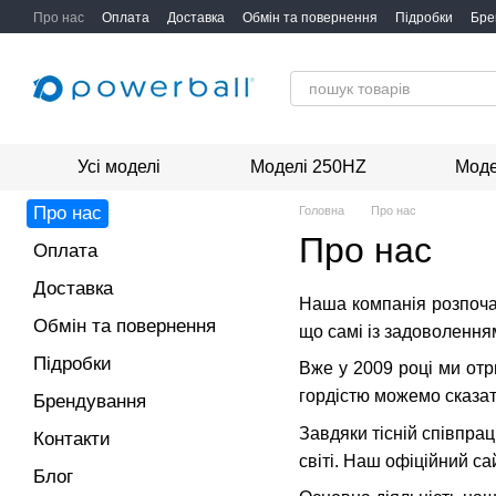
Перейти до основного контенту
Про нас
Оплата
Доставка
Обмін та повернення
Підробки
Бре
Усі моделі
Моделі 250HZ
Моде
Про нас
Головна
Про нас
Про нас
Оплата
Доставка
Наша компанія розпочал
Обмін та повернення
що самі із задоволенн
Підробки
Вже у 2009 році ми отр
гордістю можемо сказати
Брендування
Завдяки тісній співпрац
Контакти
світі. Наш офіційний сай
Блог