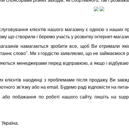
понсорами різних заходів, як спортивного, так і розважаль
слуговування клієнтів нашого магазину є однією з наших п
ому що створили і беремо участь у розвитку інтернет-магаз
агазинів намагаються зробити все, щоб Ви отримали які
станнє слово". Ми з гордістю заявляємо, що не займаємося р
ряються менеджерами перед відправкою, а якщо і відбуваю
 клієнтів наодинці з проблемами після продажу. Ви завж
отного зв'язку або на email. Будемо раді відповісти на пит
або побажання по роботі нашого сайту, пишіть на suppo
 Україна.