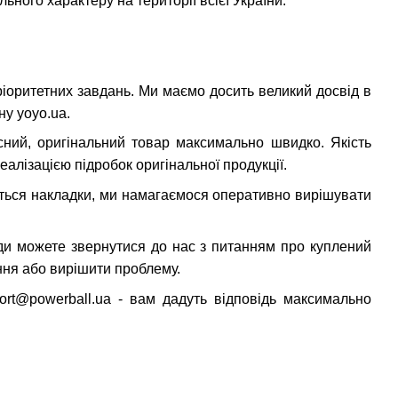
ного характеру на території всієї України.
ріоритетних завдань. Ми маємо досить великий досвід в
ину
yoyo.ua
.
сний, оригінальний товар максимально швидко. Якість
еалізацією підробок оригінальної продукції.
ться накладки, ми намагаємося оперативно вирішувати
ди можете звернутися до нас з питанням про куплений
ання або вирішити проблему.
rt@powerball.ua - вам дадуть відповідь максимально