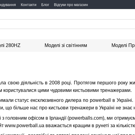
ндування
Контакти
Блог
Відгуки про магазин
лі 280HZ
Моделі зі світінням
Моделі Пр
а свою діяльність в 2008 році. Протягом першого року жит
ям користувалися цими чудовими кистьовими тренажерами.
имали статус ексклюзивного дилера по powerball в Україні. 
, що більше нас про кистьови тренажери в Україні не знає ні
і з головним офісом в Ірландії (powerballs.com), ми отримує
т www.powerball.ua вважається кращим в рунеті за кількістю і