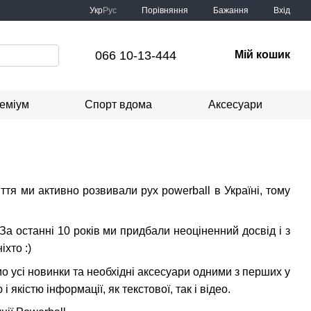
Порівняння
Укр
Рус
Бажання
Вхід
066 10-13-444
Мій кошик
еміум
Спорт вдома
Аксесуари
тя ми активно розвивали рух powerball в Україні, тому
За останні 10 років ми придбали неоціненний досвід і з
хто :)
мо усi новинки та необхідні аксесуари одними з перших у
 якістю інформації, як текстової, так і відео.