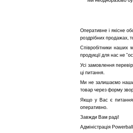
Ми неодноразово були с
Оперативне і якісне об
роздрібних продажах, т
Співробітники наших м
продукції для нас не "о
Усі замовлення переві
ці питання.
Ми не залишаємо наших
товар через форму звор
Якщо у Вас є питання 
оперативно.
Завжди Вам раді!
Адміністрація Powerball