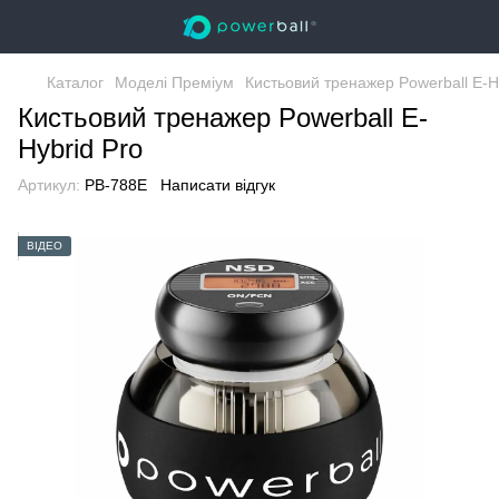
Каталог
Моделі Преміум
Кистьовий тренажер Powerball E-H
Кистьовий тренажер Powerball E-
Hybrid Pro
Артикул:
PB-788E
Написати відгук
ВІДЕО