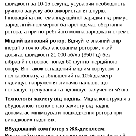
швидкості за 10-15 секунд, усуваючи необхідність
ручного запуску або використання шнурів.
Інноваційна система індукційної зарядки підтримує
заряд літій-полімерної батареї під час обертання
ротора, а при потребі його можна заряджати окремо.
Міцний цинковий ротор:
Відчуйте значний опір
інерції з точно збалансованим ротором, який
досягає швидкості 21 000 об/хв (350 Гц) без
вібрацій і створює понад 60 фунтів інерційного
опору. Він також оснащений міцним корпусом із
полікарбонату, а збільшений на 10% діаметр
підвищує напруження згиначів пальців, що
покращує тренування та підвищує залучення м'язів.
Технологія захисту від падінь:
Міцна конструкція з
вбудованою технологією захисту від падінь
допомагає мінімізувати пошкодження ротора при
випадкових падіннях.
Вбудований комп’ютер з ЖК-дисплеєм:
Відстежуйте прогрес за допомогою різних функцій.