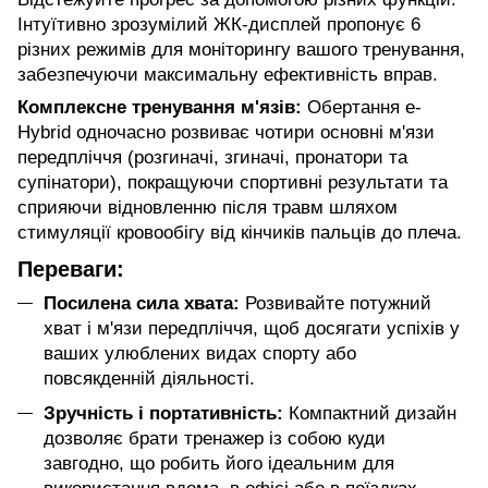
Інтуїтивно зрозумілий ЖК-дисплей пропонує 6
різних режимів для моніторингу вашого тренування,
забезпечуючи максимальну ефективність вправ.
Комплексне тренування м'язів:
Обертання e-
Hybrid одночасно розвиває чотири основні м'язи
передпліччя (розгиначі, згиначі, пронатори та
супінатори), покращуючи спортивні результати та
сприяючи відновленню після травм шляхом
стимуляції кровообігу від кінчиків пальців до плеча.
Переваги:
Посилена сила хвата:
Розвивайте потужний
хват і м'язи передпліччя, щоб досягати успіхів у
ваших улюблених видах спорту або
повсякденній діяльності.
Зручність і портативність:
Компактний дизайн
дозволяє брати тренажер із собою куди
завгодно, що робить його ідеальним для