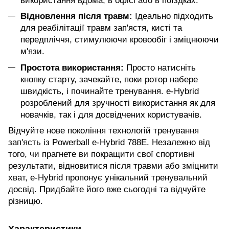
використання вдома, в офісі або в поїздках.
Відновлення після травм:
Ідеально підходить
для реабілітації травм зап'ястя, кисті та
передпліччя, стимулюючи кровообіг і зміцнюючи
м'язи.
Простота використання:
Просто натисніть
кнопку старту, зачекайте, поки ротор набере
швидкість, і починайте тренування. e-Hybrid
розроблений для зручності використання як для
новачків, так і для досвідчених користувачів.
Відчуйте нове покоління технологій тренування
зап'ясть із Powerball e-Hybrid 788E. Незалежно від
того, чи прагнете ви покращити свої спортивні
результати, відновитися після травми або зміцнити
хват, e-Hybrid пропонує унікальний тренувальний
досвід. Придбайте його вже сьогодні та відчуйте
різницю.
Характеристики