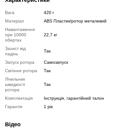
Вага
420 г
Матеріал
ABS Пластик/ротор металевий
Навантаження
при 10000
22,7 кг
обертах
Захист від
Так
падінь
Запуск ротора
Самозапуск
Світіння ротора
Так
Лічильник
швидкості
Так
ротора
Комплектація
Інструкція, гарантійний талон
Гарантія
1 рік
Відео