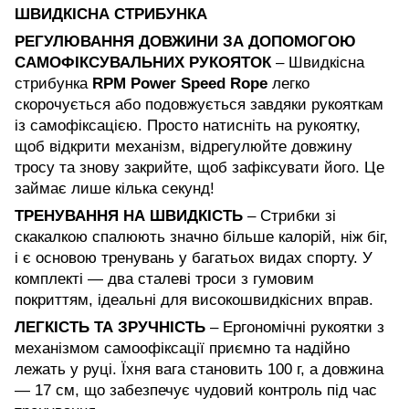
ШВИДКІСНА СТРИБУНКА
РЕГУЛЮВАННЯ ДОВЖИНИ ЗА ДОПОМОГОЮ
САМОФІКСУВАЛЬНИХ РУКОЯТОК
– Швидкісна
стрибунка
RPM Power Speed Rope
легко
скорочується або подовжується завдяки рукояткам
із самофіксацією. Просто натисніть на рукоятку,
щоб відкрити механізм, відрегулюйте довжину
тросу та знову закрийте, щоб зафіксувати його. Це
займає лише кілька секунд!
ТРЕНУВАННЯ НА ШВИДКІСТЬ
– Стрибки зі
скакалкою спалюють значно більше калорій, ніж біг,
і є основою тренувань у багатьох видах спорту. У
комплекті — два сталеві троси з гумовим
покриттям, ідеальні для високошвидкісних вправ.
ЛЕГКІСТЬ ТА ЗРУЧНІСТЬ
– Ергономічні рукоятки з
механізмом самоофіксації приємно та надійно
лежать у руці. Їхня вага становить 100 г, а довжина
— 17 см, що забезпечує чудовий контроль під час